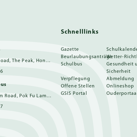
Schnelllinks
s
Gazette
Schulkalend
Beurlaubungsanträge
Wetter-Richt
11 Guildford Road, The Peak, Hong Kong
Schulbus
Gesundheit 
16
Sicherheit
Verpflegung
Abmeldung
pus
Offene Stellen
Onlineshop
GSIS Portal
Ouderportaa
162 Pok Fu Lam Road, Pok Fu Lam, Hong Kong
17