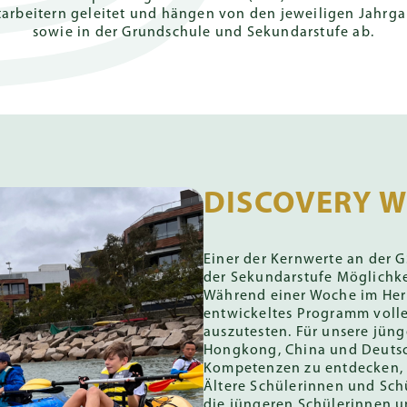
ten (ZKA)
International
tarbeitern geleitet und hängen von den jeweiligen Jahrg
Baccalaureate
sowie in der Grundschule und Sekundarstufe ab.
ss (MSA)
Diploma (IB)
es Abitur
DISCOVERY W
Einer der Kernwerte an der G
der Sekundarstufe Möglichkei
Während einer Woche im Herbs
entwickeltes Programm voller
auszutesten. Für unsere jün
Hongkong, China und Deutsc
Kompetenzen zu entdecken, we
Ältere Schülerinnen und Schü
die jüngeren Schülerinnen un