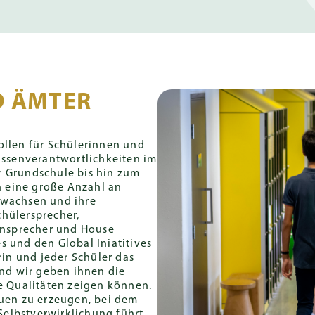
D ÄMTER
ollen für Schülerinnen und
lassenverantwortlichkeiten im
r Grundschule bis hin zum
en eine große Anzahl an
 wachsen und ihre
hülersprecher,
sensprecher und House
s und den Global Iniatitives
rin und jeder Schüler das
und wir geben ihnen die
re Qualitäten zeigen können.
auen zu erzeugen, bei dem
elbstverwirklichung führt.