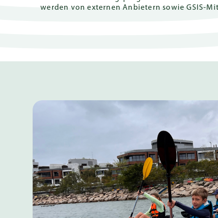
Zusage
Klassenarbei
werden von externen Anbietern sowie GSIS-Mi
& Mittlerer
Schulabschlu
Deutsches
International
(DIA)