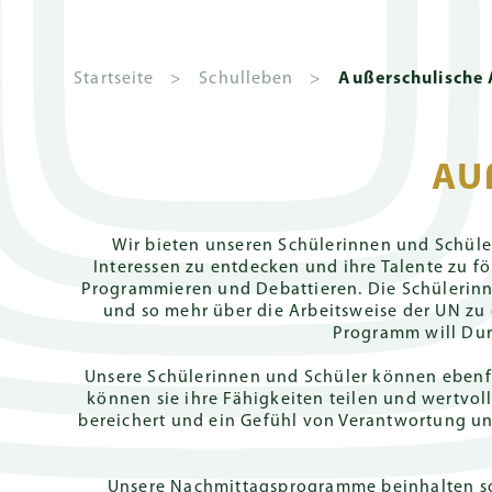
Startseite
>
Schulleben
>
Außerschulische 
AU
Das
Über die GSIS
Wie kann man sich
Kindergarten
Aktuelles und
Schulleitu
Deutscher
Geb
Haus-
bewerben
Veranstaltungen
Internati
Sch
Grußwort der
Überblick
Governanc
System
Zweig
Wir bieten unseren Schülerinnen und Schüler
Schulleiterin
Interessen zu entdecken und ihre Talente zu fö
Anmelden
Gazette
Sch
Zweige
Senior
Programmieren und Debattieren. Die Schülerin
Grundschu
Leitbild und
Leadership
und so mehr über die Arbeitsweise der UN zu
Bedingungen für die
Jäh
Grundlehrplan
Vision
Team
Programm will Dur
Anmeldung
CLIPPY Prog
Deb
Tägliche Routine
Hausregeln
Unsere Schülerinnen und Schüler können ebenfal
Vorrang bei der
Sekundars
können sie ihre Fähigkeiten teilen und wertvo
Anmeldung
Elternbeteiligung
bereichert und ein Gefühl von Verantwortung und
Fast Track P
Aufnahmeprüfung
Zentrale
Unsere Nachmittagsprogramme beinhalten sowo