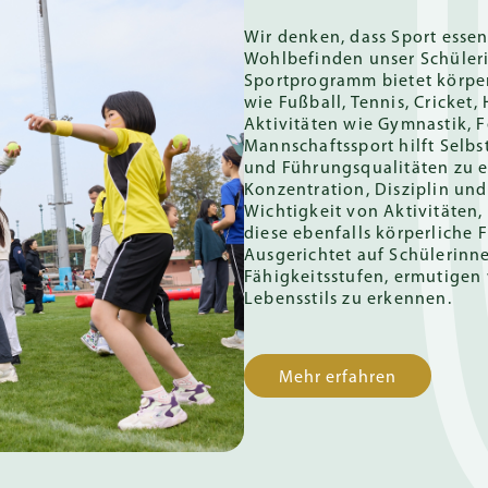
Wir denken, dass Sport essen
Wohlbefinden unser Schülerin
Sportprogramm bietet körperl
wie Fußball, Tennis, Cricket,
Aktivitäten wie Gymnastik, 
Mannschaftssport hilft Selb
und Führungsqualitäten zu e
Konzentration, Disziplin un
Wichtigkeit von Aktivitäten
diese ebenfalls körperliche 
Ausgerichtet auf Schülerinn
Fähigkeitsstufen, ermutigen 
Lebensstils zu erkennen.
Mehr erfahren