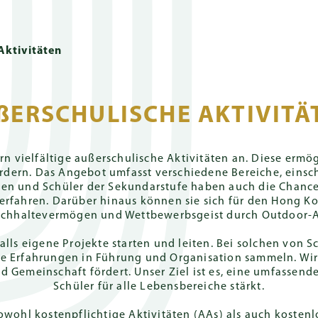
Schnel
Über uns
Aufnahmebüro
Aktivitäten
ßERSCHULISCHE AKTIVITÄ
ng
ühren und
Schulkalendar
Campusse
Spenden
Englischer
Außerschulische
Gemeinschaft
Häufig gest
Ganzhe
onaler
uldverschreibungen
Internationaler
Aktivitäten
Unter
e
Schuljahr 2026-
Pok Fu Lam
Wie kann man spenden
Parents' Organi
Deutscher I
Zweig
n vielfältige außerschulische Aktivitäten an. Diese ermög
27
Campus
Community (PO
Zweig (GIS)
rdern. Das Angebot umfasst verschiedene Bereiche, einsch
ulgebühren
Kunst, Musik,
Studie
Spenden-Anerkennung
nen und Schüler der Sekundarstufe haben auch die Chanc
Schauspiel
le
Grundschule
Schuljahr 2027-
The Peak
Klassenpflegsch
Englischer I
 erfahren. Darüber hinaus können sie sich für den Hong 
rliche Schulgebühren
Schuls
Spenden-Möglichkeiten
28
Campus
Zweig (EIS)
chhaltevermögen und Wettbewerbsgeist durch Outdoor-Ak
Sport
ramm
Sekundarstufe
Alumni
enture & Capital Levy
Unters
FAQs
Campus
ls eigene Projekte starten und leiten. Bei solchen von S
Führungsrollen
für Sc
tufe
Untere
Gallerie
lle Erfahrungen in Führung und Organisation sammeln. Wir
und Ämter
und Sc
Sekundarstufe
 Gemeinschaft fördert. Unser Ziel ist es, eine umfassend
rogramm
Schüler für alle Lebensbereiche stärkt.
Campus
IGCSE
Standorte
hl kostenpflichtige Aktivitäten (AAs) als auch kostenlo