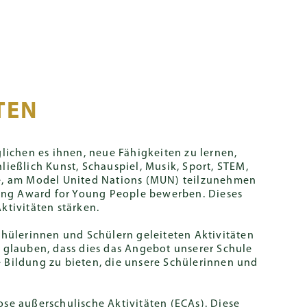
llinks
EN
ELTERN PORTAL
Lernen
Schulleben
Spenden
TEN
ellte Fragen
itliche
BVB
Studienberatung
Karriere
Campus-
Safeguarding
stützung
International
Tour
sation for
nternationaler
Deutsche
Praktikum
Academy
lichen es ihnen, neue Fähigkeiten zu lernen,
C)
Sekundarstufe
ließlich Kunst, Schauspiel, Musik, Sport, STEM,
nberatung
Buchen Sie
Hong Kong
Arbeiten in
e, am Model United Nations (MUN) teilzunehmen
jetzt
aft (KPRs)
nternationaler
Englische
Hongkong
Kong Award for Young People bewerben. Dieses
ozialarbeit
Sekundarstufe
tivitäten stärken.
Introduction
Stellenangebote
tützung
chülerinnen und Schülern geleiteten Aktivitäten
Ein Wort der
hülerinnen
 glauben, dass dies das Angebot unserer Schule
Schulleiterin
hüler
e Bildung zu bieten, die unsere Schülerinnen und
Message from
Gregor Kobel
se außerschulische Aktivitäten (ECAs). Diese