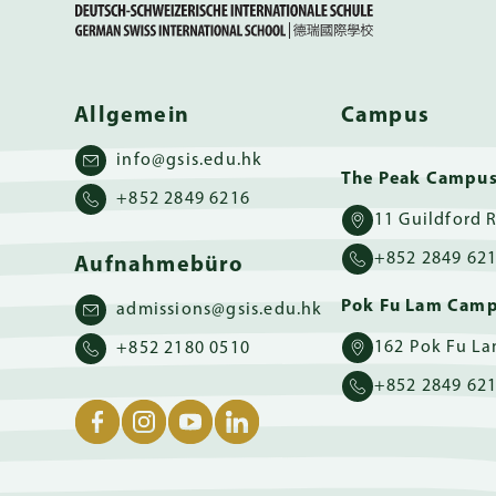
Allgemein
Campus
info@gsis.edu.hk
The Peak Campu
+852 2849 6216
+852 2849 62
Aufnahmebüro
Pok Fu Lam Cam
admissions@gsis.edu.hk
+852 2180 0510
+852 2849 62