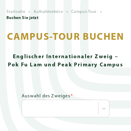
Startseite
>
Aufnahmebüro
>
Campus-Tour
>
Buchen Sie jetzt
Über
uns
CAMPUS-TOUR BUCHEN
Aufnahmebüro
Englischer Internationaler Zweig –
Pok Fu Lam und Peak Primary Campus
Lernen
Auswahl des Zweiges
*
Schulleben
Spenden