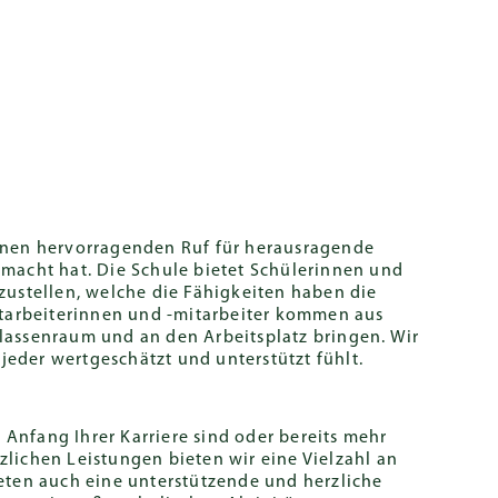
llinks
EN
ELTERN PORTAL
Lernen
Schulleben
Spenden
ellte Fragen
itliche
BVB
Studienberatung
Karriere
Campus-
Safeguarding
stützung
International
Tour
sation for
nternationaler
Deutsche
Praktikum
Academy
 einen hervorragenden Ruf für herausragende
OC)
Sekundarstufe
emacht hat. Die Schule bietet Schülerinnen und
nberatung
Buchen Sie
Hong Kong
Arbeiten in
zustellen, welche die Fähigkeiten haben die
jetzt
haft (KPRs)
nternationaler
Englische
Hongkong
tarbeiterinnen und -mitarbeiter kommen aus
ozialarbeit
Sekundarstufe
Klassenraum und an den Arbeitsplatz bringen. Wir
Introduction
Stellenangebote
jeder wertgeschätzt und unterstützt fühlt.
tützung
Ein Wort der
hülerinnen
Schulleiterin
hüler
 Anfang Ihrer Karriere sind oder bereits mehr
Message from
lichen Leistungen bieten wir eine Vielzahl an
Gregor Kobel
ten auch eine unterstützende und herzliche