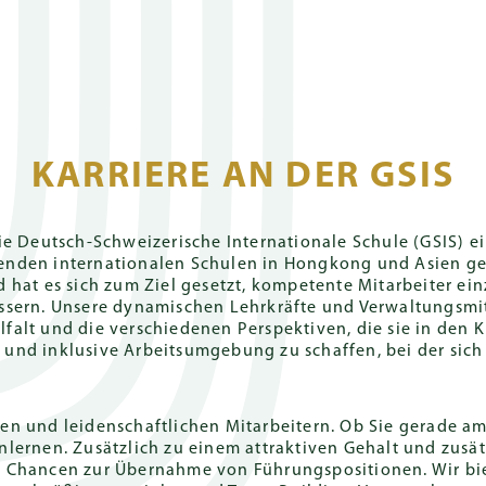
Schnel
Über uns
Aufnahmebüro
KARRIERE AN DER GSIS
ng
ühren und
Schulkalendar
Spenden
Campusse
Englischer
Außerschulische
Gemeinschaft
Häufig gest
Ganzhe
onaler
uldverschreibungen
Internationaler
Aktivitäten
Unter
e
Schuljahr 2026-
Wie kann man spenden
Pok Fu Lam
Parents' Organi
Deutscher I
Zweig
die Deutsch-Schweizerische Internationale Schule (GSIS)
27
Campus
Community (P
Zweig (GIS)
hrenden internationalen Schulen in Hongkong und Asien g
ulgebühren
Kunst, Musik,
Studie
Spenden-Anerkennung
 hat es sich zum Ziel gesetzt, kompetente Mitarbeiter ein
Schauspiel
le
Grundschule
t
Schuljahr 2027-
The Peak
Klassenpflegsc
Englischer I
sern. Unsere dynamischen Lehrkräfte und Verwaltungsmi
rliche Schulgebühren
Schuls
Spenden-Möglichkeiten
28
Campus
Zweig (EIS)
lfalt und die verschiedenen Perspektiven, die sie in den 
Sport
ramm
Sekundarstufe
Alumni
e und inklusive Arbeitsumgebung zu schaffen, bei der sich 
enture & Capital Levy
Unters
FAQs
Campus
Führungsrollen
für Sc
tufe
Untere
Gallerie
und Ämter
und Sc
Sekundarstufe
ten und leidenschaftlichen Mitarbeitern. Ob Sie gerade am
rogramm
Campus
lernen. Zusätzlich zu einem attraktiven Gehalt und zusätz
IGCSE
Standorte
 Chancen zur Übernahme von Führungspositionen. Wir bie