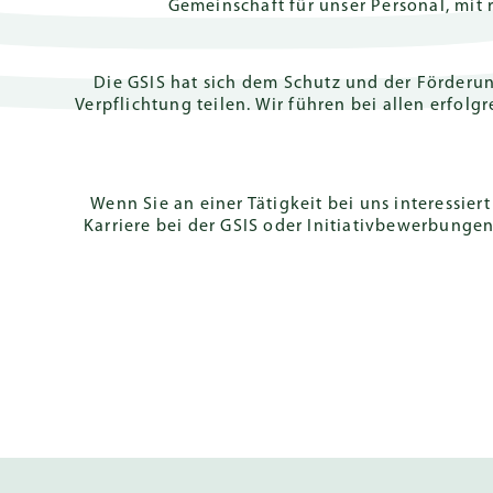
Zusage
Gemeinschaft für unser Personal, mit
Klassenarbei
& Mittlerer
Schulabschlu
Die GSIS hat sich dem Schutz und der Förderun
Verpflichtung teilen. Wir führen bei allen erf
Deutsches
International
(DIA)
Wenn Sie an einer Tätigkeit bei uns interessier
Karriere bei der GSIS oder Initiativbewerbunge