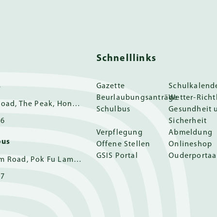
Schnelllinks
s
Gazette
Schulkalend
Beurlaubungsanträge
Wetter-Richt
11 Guildford Road, The Peak, Hong Kong
Schulbus
Gesundheit 
16
Sicherheit
Verpflegung
Abmeldung
pus
Offene Stellen
Onlineshop
GSIS Portal
Ouderportaa
162 Pok Fu Lam Road, Pok Fu Lam, Hong Kong
17