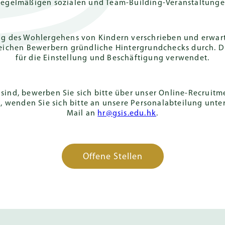
 regelmäßigen sozialen und Team-Building-Veranstaltunge
ten (ZKA)
International
Baccalaureate
ss (MSA)
Diploma (IB)
g des Wohlergehens von Kindern verschrieben und erwartet
olgreichen Bewerbern gründliche Hintergrundchecks durc
für die Einstellung und Beschäftigung verwendet.
es Abitur
t sind, bewerben Sie sich bitte über unser Online-Recruit
n, wenden Sie sich bitte an unsere Personalabteilung unt
Mail an
hr@gsis.edu.hk
.
Offene Stellen