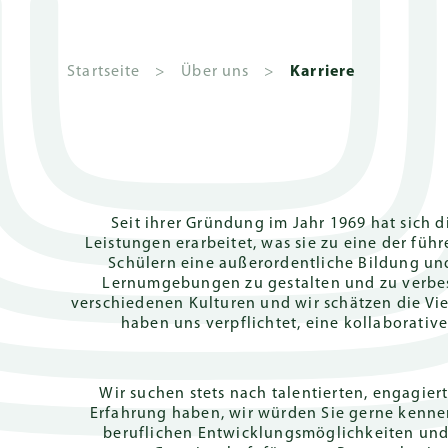
Startseite
>
Über uns
>
Karriere
Das
Über die GSIS
Wie kann man sich
Kindergarten
Aktuelles und
Schulleitu
Deutscher
Geb
Haus-
bewerben
Veranstaltungen
Internati
Sch
Grußwort der
Überblick
Governanc
System
Zweig
Seit ihrer Gründung im Jahr 1969 hat sich 
Schulleiterin
Leistungen erarbeitet, was sie zu eine der fü
Anmelden
Gazette
Sch
Zweige
Senior
Schülern eine außerordentliche Bildung und
Grundschu
Leitbild und
Managemen
Lernumgebungen zu gestalten und zu verbes
Bedingungen für die
Jäh
Grundlehrplan
Vision
Team
verschiedenen Kulturen und wir schätzen die Vie
Anmeldung
CLIPPY Prog
haben uns verpflichtet, eine kollaborativ
Deb
Tägliche Routine
Hausregeln
Vorrang bei der
Sekundars
Anmeldung
Elternbeteiligung
Wir suchen stets nach talentierten, engagier
Fast Track P
Aufnahmeprüfung
Erfahrung haben, wir würden Sie gerne kennen
beruflichen Entwicklungsmöglichkeiten und
Zentrale