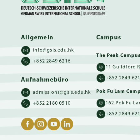
Allgemein
Campus
info@gsis.edu.hk
The Peak Campu
+852 2849 6216
+852 2849 62
Aufnahmebüro
Pok Fu Lam Cam
admissions@gsis.edu.hk
+852 2180 0510
+852 2849 62