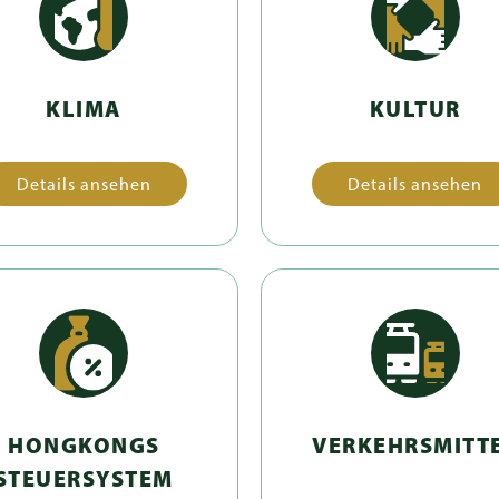
KLIMA
KULTUR
Details ansehen
Details ansehen
HONGKONGS
VERKEHRSMITT
STEUERSYSTEM