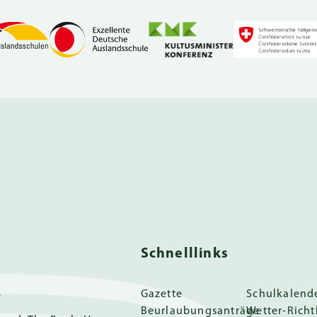
Schnelllinks
s
Gazette
Schulkalend
Beurlaubungsanträge
Wetter-Richt