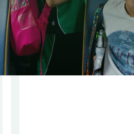
ten (ZKA)
International
Baccalaureate
ss (MSA)
Diploma (IB)
es Abitur