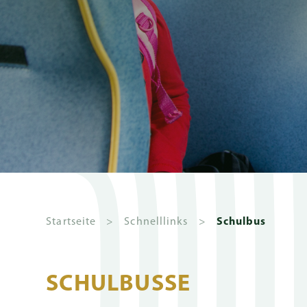
Zusage
Klassenarbei
& Mittlerer
Schulabschlu
Deutsches
International
(DIA)
Startseite
>
Schnelllinks
>
Schulbus
SCHULBUSSE