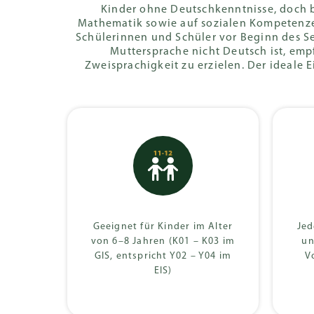
Zusage
Klassenarbei
Kinder ohne Deutschkenntnisse, doch b
Mathematik sowie auf sozialen Kompetenze
& Mittlerer
Schülerinnen und Schüler vor Beginn des S
Schulabschlu
Muttersprache nicht Deutsch ist, emp
Zweisprachigkeit zu erzielen. Der ideale 
Deutsches
International
(DIA)
Geeignet für Kinder im Alter
Jed
von 6–8 Jahren (K01 – K03 im
un
GIS, entspricht Y02 – Y04 im
V
EIS)