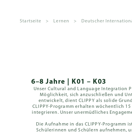
Startseite
>
Lernen
>
Deutscher Internation
Das
Über die GSIS
Wie kann man sich
Kindergarten
Aktuelles und
Schulleitu
Deutscher
Geb
Haus-
bewerben
Veranstaltungen
Internati
Sch
Grußwort der
Überblick
Governanc
System
Zweig
Schulleiterin
Anmelden
Gazette
Sch
Zweige
Senior
6–8 Jahre | K01 – K03
Grundschu
Leitbild und
Leadership
Bedingungen für die
Jäh
Grundlehrplan
Vision
Team
Unser Cultural and Language Integration P
Anmeldung
CLIPPY Prog
Möglichkeit, sich anzuschließen und Unt
Deb
Tägliche Routine
Hausregeln
entwickelt, dient CLIPPY als solide Gru
Vorrang bei der
Sekundars
CLIPPY-Programm erhalten wöchentlich 15 D
Anmeldung
Elternbeteiligung
integrieren. Unser unermüdliches Engagemen
Fast Track P
Aufnahmeprüfung
Die Aufnahme in das CLIPPY-Programm ist
Zentrale
Schülerinnen und Schülern aufnehmen, um