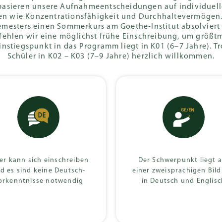
ten (ZKA)
International
asieren unsere Aufnahmeentscheidungen auf individuelle
n wie Konzentrationsfähigkeit und Durchhaltevermögen.
Baccalaureate
emesters einen Sommerkurs am Goethe-Institut absolviert 
ss (MSA)
Diploma (IB)
fehlen wir eine möglichst frühe Einschreibung, um größt
Einstiegspunkt in das Programm liegt in K01 (6–7 Jahre).
Schüler in K02 – K03 (7–9 Jahre) herzlich willkommen.
es Abitur
er kann sich einschreiben
Der Schwerpunkt liegt a
d es sind keine Deutsch-
einer zweisprachigen Bil
orkenntnisse notwendig
in Deutsch und Englisc