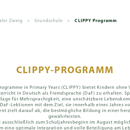
Schnel
Über uns
Aufnahmebüro
aler Zweig
>
Grundschule
>
CLIPPY Programm
ng
ühren und
Schulkalendar
Campusse
Spenden
Englischer
Außerschulische
Gemeinschaft
Häufig gest
Ganzhe
onaler
uldverschreibungen
Internationaler
Aktivitäten
Unter
e
Schuljahr 2026-
Pok Fu Lam
Wie kann man spenden
Parents' Organi
Deutscher I
Zweig
CLIPPY-PROGRAMM
27
Campus
Community (PO
Zweig (GIS)
ulgebühren
Kunst, Musik,
Studie
Spenden-Anerkennung
Schauspiel
le
Grundschule
Schuljahr 2027-
The Peak
Klassenpflegsch
Englischer I
rliche Schulgebühren
Schuls
Spenden-Möglichkeiten
28
Campus
Zweig (EIS)
rogramme in Primary Years (CLIPPY) bietet Kindern ohne 
Sport
ramm
Sekundarstufe
Alumni
erricht in Deutsch als Fremdsprache (DaF) zu erhalten. Spe
enture & Capital Levy
Unters
FAQs
ndlage für Mehrsprachigkeit, eine unschätzbare Lebensko
Campus
Führungsrollen
für Sc
tufe
Untere
aF-Lektionen mit dem Ziel, sie innerhalb eines Jahres vo
Gallerie
und Ämter
und Sc
t zielt darauf ab, die bestmögliche Bildung in einer he
Sekundarstufe
rogramm
gewährleisten.
Campus
IGCSE
 ausschließlich zum Schuljahresbeginn im August möglich
Standorte
 eine optimale Integration und volle Beteiligung am Lebe