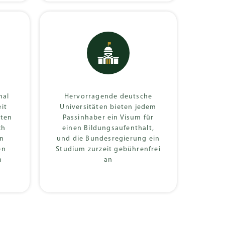
nal
Hervorragende deutsche
eit
Universitäten bieten jedem
äten
Passinhaber ein Visum für
ch
einen Bildungsaufenthalt,
en
und die Bundesregierung ein
en
Studium zurzeit gebührenfrei
a
an