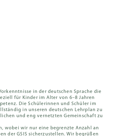
llinks
EN
ELTERN PORTAL
Lernen
Schulleben
Spenden
ellte Fragen
itliche
BVB
Studienberatung
Karriere
Campus-
Safeguarding
stützung
International
Tour
sation for
nternationaler
Deutsche
Praktikum
Academy
C)
Sekundarstufe
nberatung
Buchen Sie
Hong Kong
Arbeiten in
jetzt
aft (KPRs)
nternationaler
Englische
Hongkong
ozialarbeit
Sekundarstufe
Vorkenntnisse in der deutschen Sprache die
Introduction
Stellenangebote
ziell für Kinder im Alter von 6–8 Jahren
tützung
mpetenz. Die Schülerinnen und Schüler im
Ein Wort der
hülerinnen
llständig in unseren deutschen Lehrplan zu
Schulleiterin
hüler
rzlichen und eng vernetzten Gemeinschaft zu
Message from
, wobei wir nur eine begrenzte Anzahl an
Gregor Kobel
n der GSIS sicherzustellen. Wir begrüßen