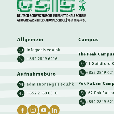
Allgemein
Campus
info@gsis.edu.hk
The Peak Campu
+852 2849 6216
+852 2849 62
Aufnahmebüro
Pok Fu Lam Cam
admissions@gsis.edu.hk
+852 2180 0510
+852 2849 62