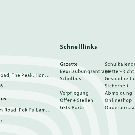
Schnelllinks
s
Gazette
Schulkalend
Beurlaubungsanträge
Wetter-Richt
11 Guildford Road, The Peak, Hong Kong
Schulbus
Gesundheit 
16
Sicherheit
Verpflegung
Abmeldung
pus
Offene Stellen
Onlineshop
GSIS Portal
Ouderportaa
162 Pok Fu Lam Road, Pok Fu Lam, Hong Kong
17